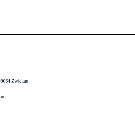
t
 08064 Zwickau
com